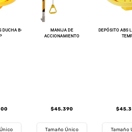
 DUCHA B-
MANIJA DE
DEPÓSITO ABS 
P
ACCIONAMIENTO
TEM
o
Precio
Preci
000
$45.390
$45.
ual
habitual
habitu
o
o
Precio
Precio
Precio
Precio
ual
habitual
de
habitu
de
Único
Tamaño Único
Tamaño 