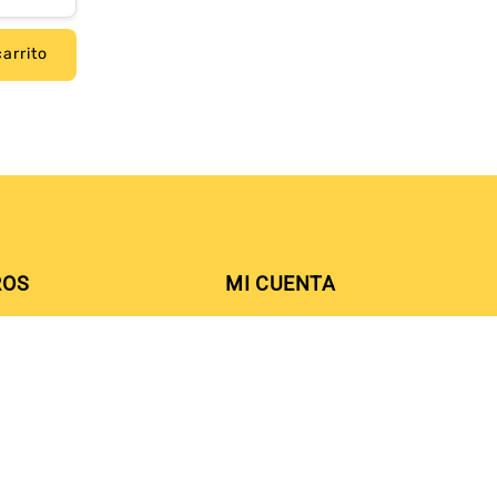
carrito
ROS
MI CUENTA
Tiendas
Ingresar
SIGUE TU PEDIDO
CATÁLOGO