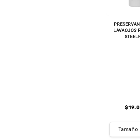
PRESERVAN
LAVAOJOS P
STEEL
Preci
$19.
habit
Preci
Preci
habit
de
Tamaño 
ofert