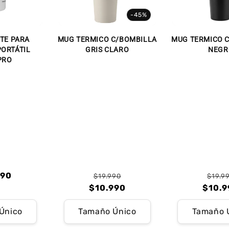
-45%
TE PARA
MUG TERMICO C/BOMBILLA
MUG TERMICO 
ORTÁTIL
GRIS CLARO
NEGR
PRO
o
090
$19.990
$19.9
Precio
Precio
P
P
ual
$10.990
$10.9
o
o
habitual
de
h
d
ual
Único
Tamaño Único
Tamaño 
oferta
of
a