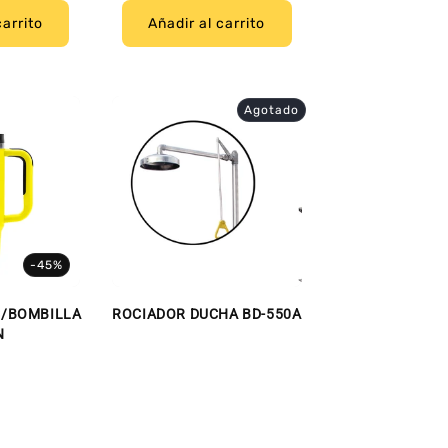
carrito
Añadir al carrito
Agotado
-45%
C/BOMBILLA
ROCIADOR DUCHA BD-550A
N