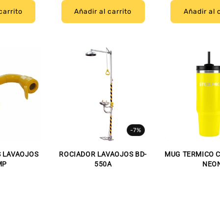
carrito
Añadir al carrito
Añadir al 
-7%
S LAVAOJOS
ROCIADOR LAVAOJOS BD-
MUG TERMICO 
MP
550A
NEO