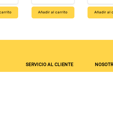
oferta
oferta
carrito
Añadir al carrito
Añadir al 
SERVICIO AL CLIENTE
NOSOT
Cambios y Devoluciones
Nuestras 
y.com
Términos y Condiciones
Formulario de Contacto
Política de Privacidad