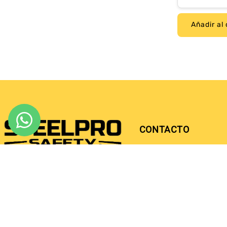
oferta
Añadir al 
CONTACTO
contacto@steelprosafet
SIGUENOS EN
+56 2230 73215
+56 9 4170 5591