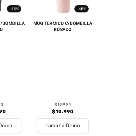
-45%
-45%
C/BOMBILLA
MUG TERMICO C/BOMBILLA
O
ROSADO
90
$19.990
recio
recio
Precio
Precio
90
$10.990
abitual
e
habitual
de
Único
Tamaño Único
erta
oferta