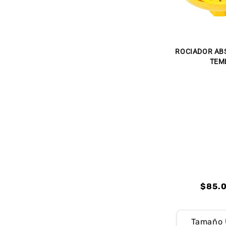
ROCIADOR ABS
TEM
Preci
$85.
habit
Preci
Preci
habit
de
Tamaño 