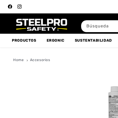
Ir directamente
al contenido
Facebook
Instagram
Búsqueda
PRODUCTOS
ERGONIC
SUSTENTABILIDAD
Home
Accesorios