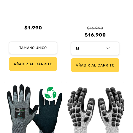
Precio
$1.990
$16.990
Precio
Precio
habitual
$16.900
Precio
Precio
habitual
de
habitual
de
TAMAÑO ÚNICO
oferta
oferta
AÑADIR AL CARRITO
AÑADIR AL CARRITO