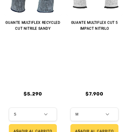
GUANTE MULTIFLEX RECYCLED
GUANTE MULTIFLEX CUT 5
CUT NITRILE SANDY
IMPACT NITRILO
Precio
Precio
$5.290
$7.900
habitual
habitual
Precio
Precio
Precio
Precio
habitual
de
habitual
de
oferta
oferta
AÑADIR AL CARRITO
AÑADIR AL CARRITO