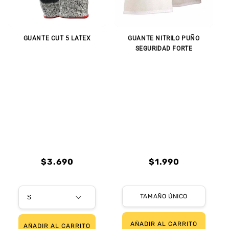
GUANTE CUT 5 LATEX
GUANTE NITRILO PUÑO
SEGURIDAD FORTE
Precio
Precio
$3.690
$1.990
habitual
habitual
Precio
Precio
Precio
Precio
habitual
de
habitual
de
TAMAÑO ÚNICO
oferta
oferta
AÑADIR AL CARRITO
AÑADIR AL CARRITO