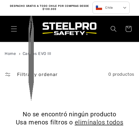
Ir directamente
DESPACHO GRATIS A TODO CHILE POR COMPRAS DESDE
Chile
al contenido
$100.000
Carrito
Home
Cascos EVO III
Filtrar y ordenar
0 productos
No se encontró ningún producto
Usa menos filtros o
elimínalos todos